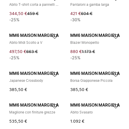
Abito T-shirt corta a pannelli a righe
Pantaloni a gamba larga
344,50 €
459 €
421 €
604 €
-25%
-30%
MM6 MAISON MARGIELA
MM6 MAISON MARGIELA
Abito Midi Scollo a V
Blazer Monopetto
497,50 €
663 €
880 €
1.173 €
-25%
-25%
MM6 MAISON MARGIELA
MM6 MAISON MARGIELA
Japanese Crossbody
Borsa Giapponese Piccola
385,50 €
385,50 €
MM6 MAISON MARGIELA
MM6 MAISON MARGIELA
Maglione con finiture grezze
Abito Svasato
535,50 €
1.092 €