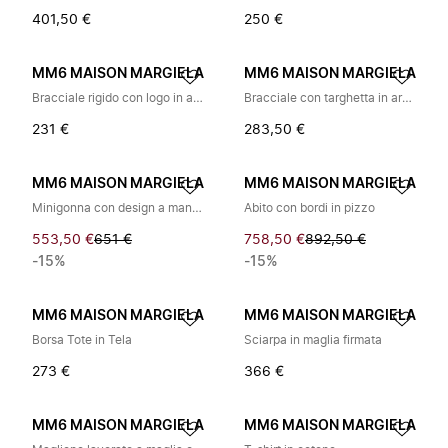
401,50 €
250 €
MM6 MAISON MARGIELA
MM6 MAISON MARGIELA
Bracciale rigido con logo in argento
Bracciale con targhetta in argento
231 €
283,50 €
MM6 MAISON MARGIELA
MM6 MAISON MARGIELA
Minigonna con design a mantella e scollo a V
Abito con bordi in pizzo
553,50 €
651 €
758,50 €
892,50 €
-15%
-15%
MM6 MAISON MARGIELA
MM6 MAISON MARGIELA
Borsa Tote in Tela
Sciarpa in maglia firmata
273 €
366 €
MM6 MAISON MARGIELA
MM6 MAISON MARGIELA