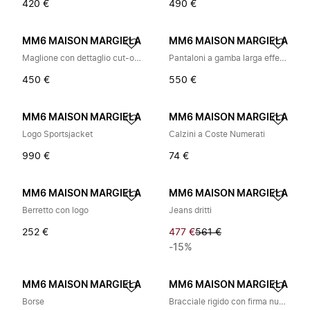
420 €
490 €
MM6 MAISON MARGIELA
MM6 MAISON MARGIELA
Maglione con dettaglio cut-out posteriore
Pantaloni a gamba larga effetto distressed
450 €
550 €
MM6 MAISON MARGIELA
MM6 MAISON MARGIELA
Logo Sportsjacket
Calzini a Coste Numerati
990 €
74 €
MM6 MAISON MARGIELA
MM6 MAISON MARGIELA
Berretto con logo
Jeans dritti
252 €
477 €
561 €
-15%
MM6 MAISON MARGIELA
MM6 MAISON MARGIELA
Borse
Bracciale rigido con firma numerica minimalista