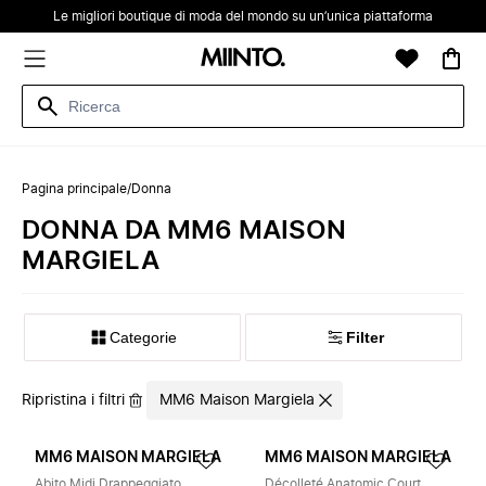
Le migliori boutique di moda del mondo su un’unica piattaforma
Pagina principale
/
Donna
DONNA DA MM6 MAISON
MARGIELA
Categorie
Filter
Ripristina i filtri
MM6 Maison Margiela
MM6 MAISON MARGIELA
MM6 MAISON MARGIELA
Abito Midi Drappeggiato
Décolleté Anatomic Court