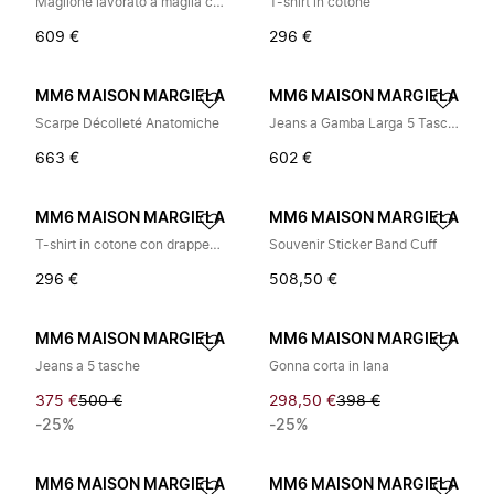
Maglione lavorato a maglia con firma manoscritta
T-shirt in cotone
609 €
296 €
MM6 MAISON MARGIELA
MM6 MAISON MARGIELA
Scarpe Décolleté Anatomiche
Jeans a Gamba Larga 5 Tasche
663 €
602 €
MM6 MAISON MARGIELA
MM6 MAISON MARGIELA
T-shirt in cotone con drappeggio
Souvenir Sticker Band Cuff
296 €
508,50 €
MM6 MAISON MARGIELA
MM6 MAISON MARGIELA
Jeans a 5 tasche
Gonna corta in lana
375 €
500 €
298,50 €
398 €
-25%
-25%
MM6 MAISON MARGIELA
MM6 MAISON MARGIELA