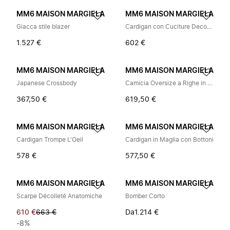
MM6 MAISON MARGIELA
MM6 MAISON MARGIELA
Giacca stile blazer
Cardigan con Cuciture Decorative
1.527 €
602 €
MM6 MAISON MARGIELA
MM6 MAISON MARGIELA
Japanese Crossbody
Camicia Oversize a Righe in Popeline
367,50 €
619,50 €
MM6 MAISON MARGIELA
MM6 MAISON MARGIELA
Cardigan Trompe L'Oeil
Cardigan in Maglia con Bottoni
578 €
577,50 €
MM6 MAISON MARGIELA
MM6 MAISON MARGIELA
Scarpe Décolleté Anatomiche
Bomber Corto
610 €
663 €
Da
1.214 €
-8%