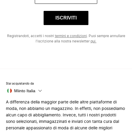
ISCRIVITI
Registrandoti, accetti i nostri
termini e condizioni
. Puoi sempre annullare
l'iscrizione alla nostra newsletter
qui.
Stai acquistando da
Miinto Italia
A differenza della maggior parte delle altre piattaforme di
moda, non abbiamo un magazzino. In effetti, non possediamo
alcun capo di abbigliamento. Invece, tutti i nostri prodotti
sono selezionati, immagazzinati e inviati con tanta cura dal
personale appassionato di moda di alcune delle migliori