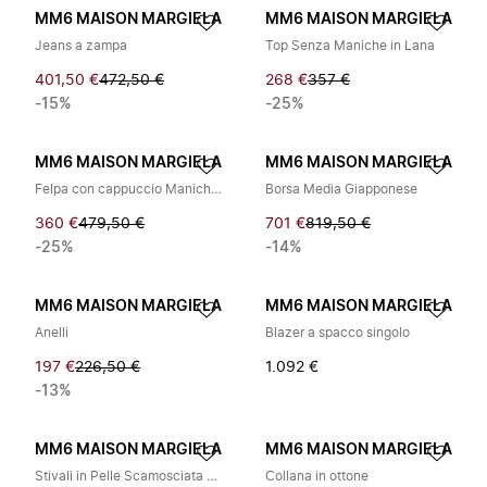
MM6 MAISON MARGIELA
MM6 MAISON MARGIELA
Jeans a zampa
Top Senza Maniche in Lana
401,50 €
472,50 €
268 €
357 €
-15%
-25%
MM6 MAISON MARGIELA
MM6 MAISON MARGIELA
Felpa con cappuccio Manichino Stampato
Borsa Media Giapponese
360 €
479,50 €
701 €
819,50 €
-25%
-14%
MM6 MAISON MARGIELA
MM6 MAISON MARGIELA
Anelli
Blazer a spacco singolo
197 €
226,50 €
1.092 €
-13%
MM6 MAISON MARGIELA
MM6 MAISON MARGIELA
Stivali in Pelle Scamosciata Anatomic
Collana in ottone