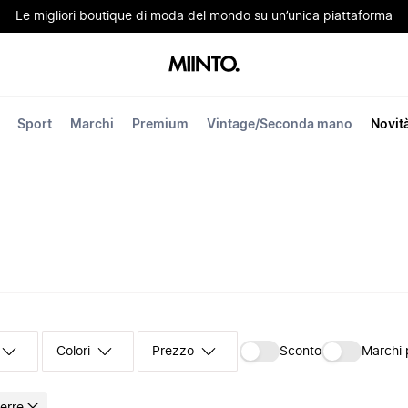
Le migliori boutique di moda del mondo su un’unica piattaforma
Sport
Marchi
Premium
Vintage/Seconda mano
Novit
Colori
Prezzo
Sconto
Marchi