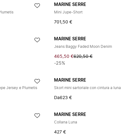
MARINE SERRE
Plumetis
Mini Jupe-Short
701,50 €
MARINE SERRE
Jeans Baggy Faded Moon Denim
465,50 €
620,50 €
-25%
MARINE SERRE
epe Jersey e Plumetis
Skort mini sartoriale con cintura a luna
Da
623 €
MARINE SERRE
m
Collana Luna
427 €