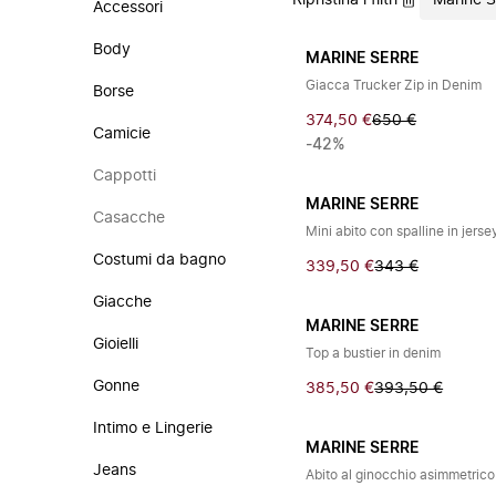
Ripristina i filtri
Marine S
Accessori
Body
MARINE SERRE
Giacca Trucker Zip in Denim
Borse
374,50 €
650 €
Camicie
-42%
Cappotti
MARINE SERRE
Casacche
Mini abito con spalline in jer
Costumi da bagno
339,50 €
343 €
Giacche
MARINE SERRE
Gioielli
Top a bustier in denim
Gonne
385,50 €
393,50 €
Intimo e Lingerie
MARINE SERRE
Jeans
Abito al ginocchio asimmetrico 