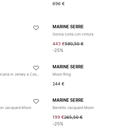
696 €
MARINE SERRE
Gonna corta con cintura
443 €
590,50 €
-25%
MARINE SERRE
Abito Corto con Scollo all'Americana in Jersey a Costine con Logo Moon
Moon Ring
244 €
MARINE SERRE
e con Jacquard Moon
Berretto Jacquard Moon
199 €
265,50 €
-25%