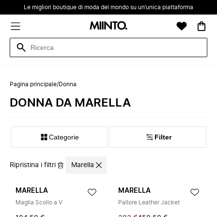
Le migliori boutique di moda del mondo su un’unica piattaforma
Pagina principale
/
Donna
DONNA DA MARELLA
Categorie
Filter
Ripristina i filtri
Marella
MARELLA
MARELLA
Maglia Scollo a V
Pallore Leather Jacket