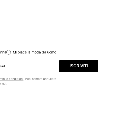
onna
Mi piace la moda da uomo
ISCRIVITI
rmini e condizioni
. Puoi sempre annullare
er
qui.