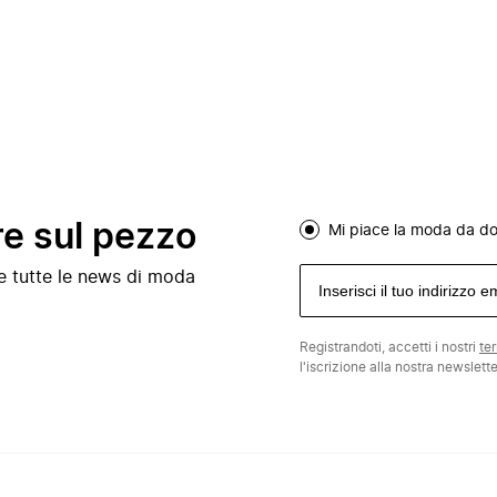
re sul pezzo
Mi piace la moda da d
e e tutte le news di moda
Registrandoti, accetti i nostri
te
l'iscrizione alla nostra newslett