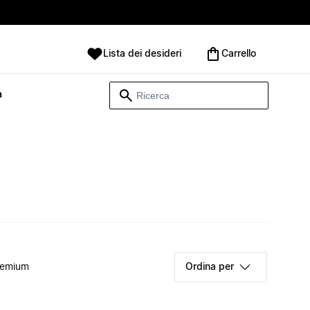
Lista dei desideri
Carrello
à
remium
Ordina per