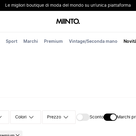
Le migliori boutique di moda del mondo su un’unica piattaforma
Sport
Marchi
Premium
Vintage/Seconda mano
Novit
Colori
Prezzo
Sconto
Marchi p