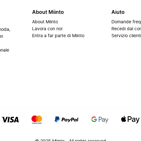
About Miinto
Aiuto
About Miinto
Domande freq
Lavora con noi
Recedi dal con
 moda,
Entra a far parte di Miinto
Servizio client
un
onale