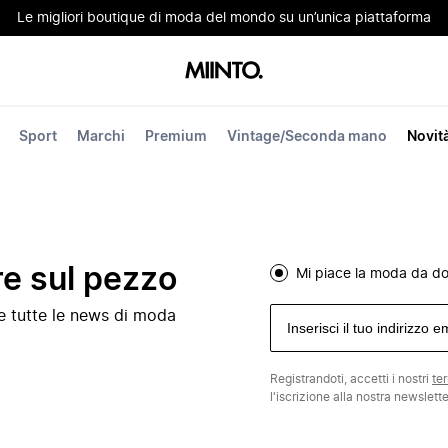
Le migliori boutique di moda del mondo su un’unica piattaforma
Sport
Marchi
Premium
Vintage/Seconda mano
Novit
re sul pezzo
Mi piace la moda da d
e e tutte le news di moda
Registrandoti, accetti i nostri
te
l'iscrizione alla nostra newslett