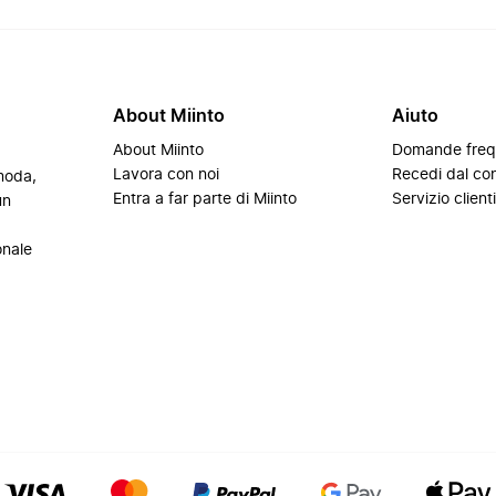
About Miinto
Aiuto
About Miinto
Domande freq
Lavora con noi
Recedi dal con
 moda,
Entra a far parte di Miinto
Servizio client
un
onale