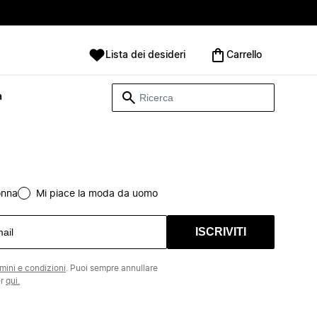
Lista dei desideri
Carrello
à
onna
Mi piace la moda da uomo
ISCRIVITI
rmini e condizioni
. Puoi sempre annullare
er
qui.