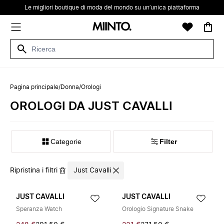
Le migliori boutique di moda del mondo su un’unica piattaforma
Pagina principale
/
Donna
/
Orologi
OROLOGI DA JUST CAVALLI
Categorie
Filter
Ripristina i filtri
Just Cavalli
JUST CAVALLI
JUST CAVALLI
Speranza Watch
Orologio Signature Snake