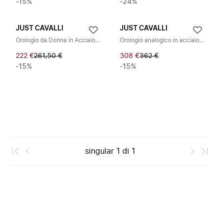
-15%
-24%
JUST CAVALLI
JUST CAVALLI
Orologio da Donna in Acciaio Inossidabile con Quadrante Analogico al Quarzo
Orologio analogico in acciaio inossidabile da donna
222 €
261,50 €
308 €
362 €
-15%
-15%
singular
1
di
1