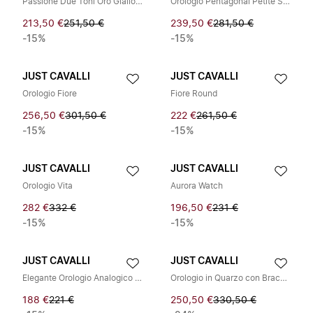
Passione Due Toni Oro Giallo Champagne
Orologio Pentagonal Petite Signature Snake Brillante
213,50 €
251,50 €
239,50 €
281,50 €
-15%
-15%
JUST CAVALLI
JUST CAVALLI
Orologio Fiore
Fiore Round
256,50 €
301,50 €
222 €
261,50 €
-15%
-15%
JUST CAVALLI
JUST CAVALLI
Orologio Vita
Aurora Watch
282 €
332 €
196,50 €
231 €
-15%
-15%
JUST CAVALLI
JUST CAVALLI
Elegante Orologio Analogico con Bracciale in Acciaio
Orologio in Quarzo con Bracciale in Oro per Donne
188 €
221 €
250,50 €
330,50 €