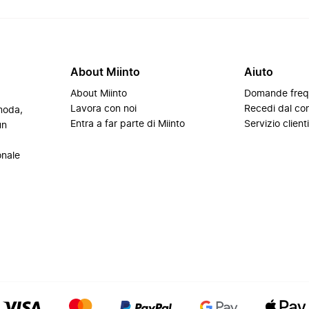
About Miinto
Aiuto
About Miinto
Domande freq
Lavora con noi
Recedi dal con
 moda,
Entra a far parte di Miinto
Servizio client
un
onale