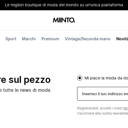
Le migliori boutique di moda del mondo su un’unica piattaforma
Sport
Marchi
Premium
Vintage/Seconda mano
Novit
re sul pezzo
Mi piace la moda da d
e e tutte le news di moda
Registrandoti, accetti i nostri
te
l'iscrizione alla nostra newslett