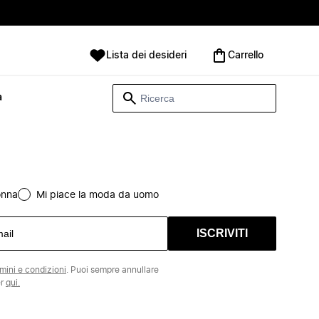
Lista dei desideri
Carrello
à
onna
Mi piace la moda da uomo
ISCRIVITI
rmini e condizioni
. Puoi sempre annullare
er
qui.