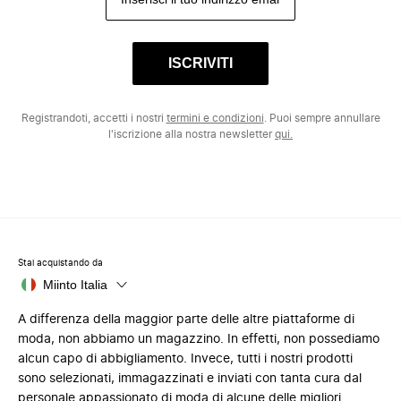
ISCRIVITI
Registrandoti, accetti i nostri
termini e condizioni
. Puoi sempre annullare
l'iscrizione alla nostra newsletter
qui.
Stai acquistando da
Miinto Italia
A differenza della maggior parte delle altre piattaforme di
moda, non abbiamo un magazzino. In effetti, non possediamo
alcun capo di abbigliamento. Invece, tutti i nostri prodotti
sono selezionati, immagazzinati e inviati con tanta cura dal
personale appassionato di moda di alcune delle migliori