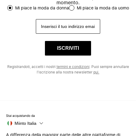
momento.
Mi piace la moda da donna
Mi piace la moda da uomo
ISCRIVITI
Registrandoti, accetti i nostri
termini e condizioni
. Puoi sempre annullare
l'iscrizione alla nostra newsletter
qui.
Stai acquistando da
Miinto Italia
A differenza della maggior parte delle altre piattaforme di