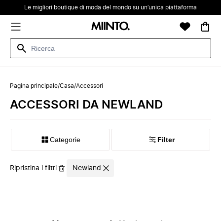
Le migliori boutique di moda del mondo su un’unica piattaforma
Pagina principale
/
Casa
/
Accessori
ACCESSORI DA NEWLAND
Categorie
Filter
Ripristina i filtri
Newland