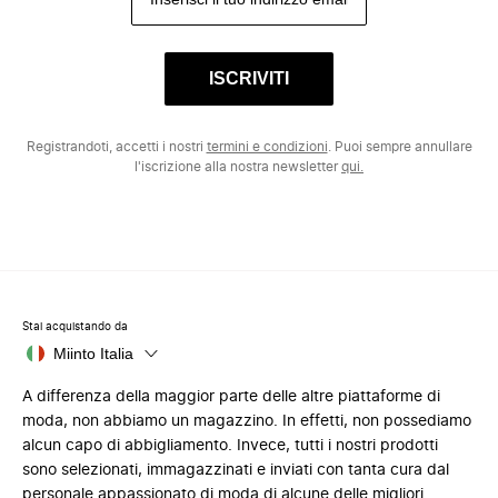
ISCRIVITI
Registrandoti, accetti i nostri
termini e condizioni
. Puoi sempre annullare
l'iscrizione alla nostra newsletter
qui.
Stai acquistando da
Miinto Italia
A differenza della maggior parte delle altre piattaforme di
moda, non abbiamo un magazzino. In effetti, non possediamo
alcun capo di abbigliamento. Invece, tutti i nostri prodotti
sono selezionati, immagazzinati e inviati con tanta cura dal
personale appassionato di moda di alcune delle migliori