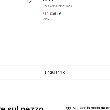
TOD'S
Sneakers Color Block
319 €
351 €
-9%
singular
1
di
1
re sul pezzo
Mi piace la moda da d