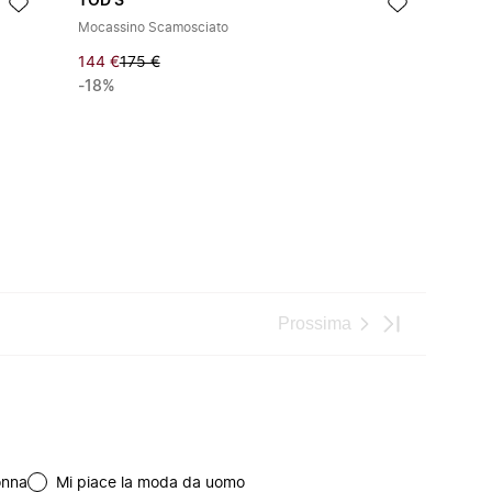
TOD'S
Mocassino Scamosciato
144 €
175 €
-18%
Prossima
onna
Mi piace la moda da uomo