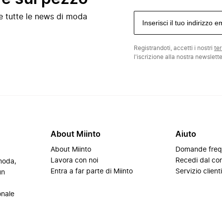
e e tutte le news di moda
Registrandoti, accetti i nostri
te
l'iscrizione alla nostra newslett
About Miinto
Aiuto
About Miinto
Domande freq
Lavora con noi
Recedi dal con
 moda,
Entra a far parte di Miinto
Servizio client
un
onale