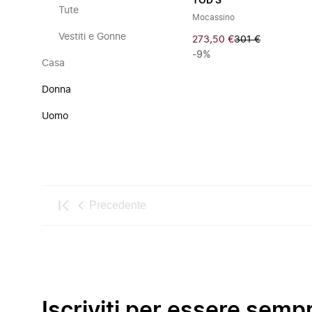
TOD'S
Tute
Mocassino
Vestiti e Gonne
273,50 €
301 €
-9%
Casa
Donna
Uomo
Precedente
Iscriviti per essere semp