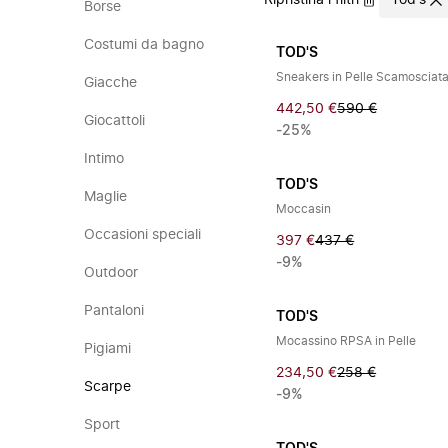
Ripristina i filtri
Tod's
Borse
Costumi da bagno
TOD'S
Sneakers in Pelle Scamosciat
Giacche
442,50 €
590 €
Giocattoli
-25%
Intimo
TOD'S
Maglie
Moccasin
Occasioni speciali
397 €
437 €
-9%
Outdoor
Pantaloni
TOD'S
Mocassino RPSA in Pelle
Pigiami
234,50 €
258 €
Scarpe
-9%
Sport