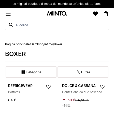
Le migliori boutique di moda del mondo su un’unica piattaforma
Pagina principale
/
Bambino
/
Intimo
/
Boxer
BOXER
Categorie
Filter
REFRIGIWEAR
DOLCE & GABBANA
Bottoms
Confezione da due boxer con elastico logato
64 €
79,50 €
94,50 €
-16%