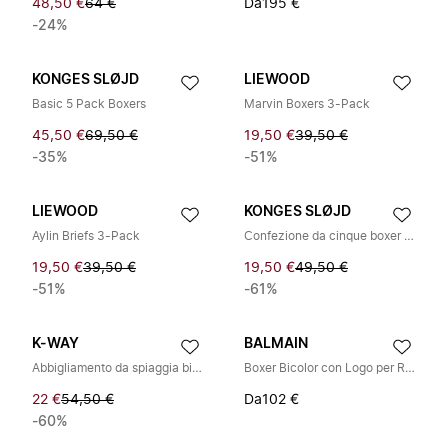
48,50 €
64 €
Da
195 €
-24%
KONGES SLØJD
LIEWOOD
Basic 5 Pack Boxers
Marvin Boxers 3-Pack
45,50 €
69,50 €
19,50 €
39,50 €
-35%
-51%
LIEWOOD
KONGES SLØJD
Aylin Briefs 3-Pack
Confezione da cinque boxer in cotone
19,50 €
39,50 €
19,50 €
49,50 €
-51%
-61%
K-WAY
BALMAIN
Abbigliamento da spiaggia bianco K5126EW001
Boxer Bicolor con Logo per Ragazzi
22 €
54,50 €
Da
102 €
-60%