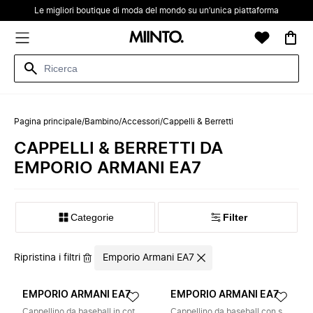
Le migliori boutique di moda del mondo su un’unica piattaforma
Pagina principale
/
Bambino
/
Accessori
/
Cappelli & Berretti
CAPPELLI & BERRETTI DA
EMPORIO ARMANI EA7
Categorie
Filter
Ripristina i filtri
Emporio Armani EA7
EMPORIO ARMANI EA7
EMPORIO ARMANI EA7
Cappellino da baseball in cotone
Cappellino da baseball con stampa logo