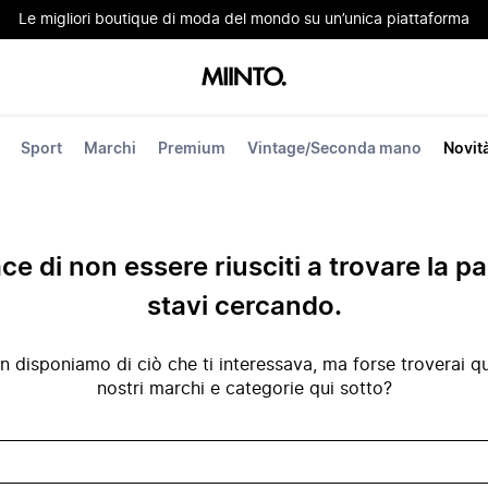
Le migliori boutique di moda del mondo su un’unica piattaforma
Sport
Marchi
Premium
Vintage/Seconda mano
Novit
ace di non essere riusciti a trovare la p
stavi cercando.
disponiamo di ciò che ti interessava, ma forse troverai qua
nostri marchi e categorie qui sotto?