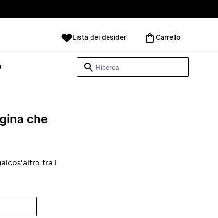
Lista dei desideri
Carrello
à
agina che
lcos'altro tra i