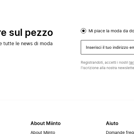
re sul pezzo
Mi piace la moda da d
e e tutte le news di moda
Registrandoti, accetti i nostri
te
l'iscrizione alla nostra newslett
About Miinto
Aiuto
About Miinto
Domande freq