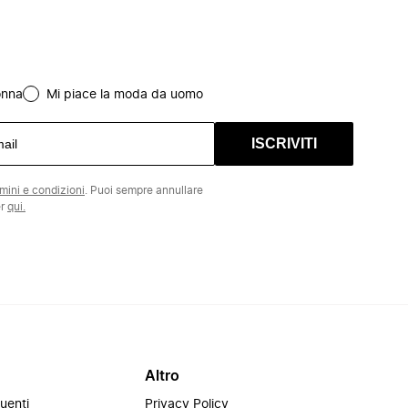
onna
Mi piace la moda da uomo
ISCRIVITI
rmini e condizioni
. Puoi sempre annullare
er
qui.
Altro
uenti
Privacy Policy