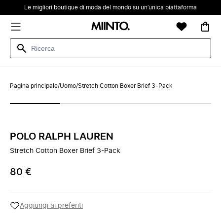
Le migliori boutique di moda del mondo su un’unica piattaforma
Pagina principale
/
Uomo
/
Stretch Cotton Boxer Brief 3-Pack
POLO RALPH LAUREN
Stretch Cotton Boxer Brief 3-Pack
80 €
Aggiungi ai preferiti