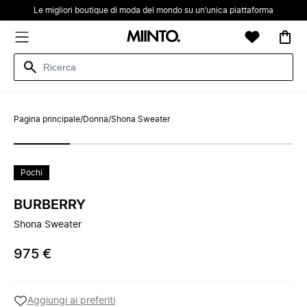
Le migliori boutique di moda del mondo su un’unica piattaforma
Pagina principale
/
Donna
/
Shona Sweater
Pochi
BURBERRY
Shona Sweater
975 €
Aggiungi ai preferiti