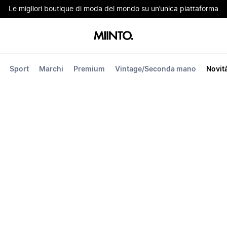
Le migliori boutique di moda del mondo su un’unica piattaforma
Sport
Marchi
Premium
Vintage/Seconda mano
Novit