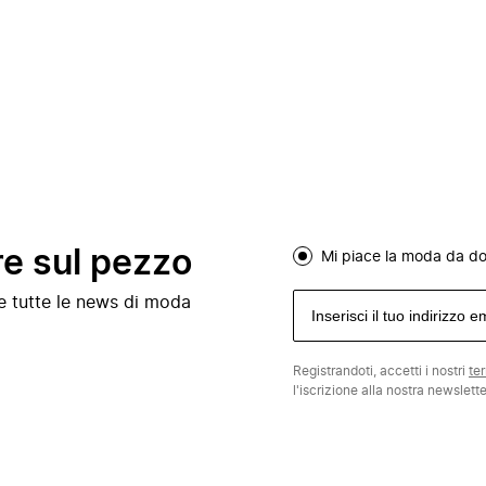
re sul pezzo
Mi piace la moda da d
e e tutte le news di moda
Registrandoti, accetti i nostri
te
l'iscrizione alla nostra newslett