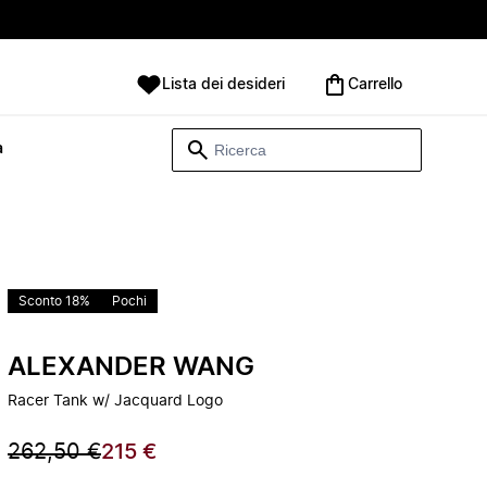
Lista dei desideri
Carrello
à
Sconto 18%
Pochi
ALEXANDER WANG
Racer Tank w/ Jacquard Logo
262,50 €
215 €