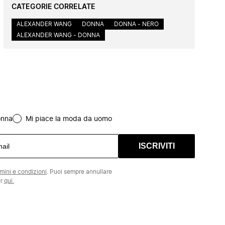
CATEGORIE CORRELATE
ALEXANDER WANG
DONNA
DONNA - NERO
ALEXANDER WANG - DONNA
onna
Mi piace la moda da uomo
ISCRIVITI
rmini e condizioni
. Puoi sempre annullare
er
qui.