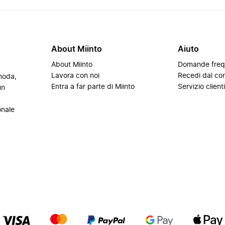
About Miinto
Aiuto
About Miinto
Domande freq
Lavora con noi
Recedi dal con
 moda,
Entra a far parte di Miinto
Servizio client
un
onale