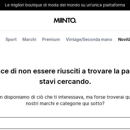
Le migliori boutique di moda del mondo su un’unica piattaforma
Sport
Marchi
Premium
Vintage/Seconda mano
Novit
ace di non essere riusciti a trovare la p
stavi cercando.
disponiamo di ciò che ti interessava, ma forse troverai qua
nostri marchi e categorie qui sotto?