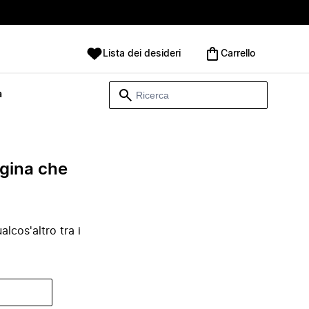
Lista dei desideri
Carrello
à
agina che
lcos'altro tra i