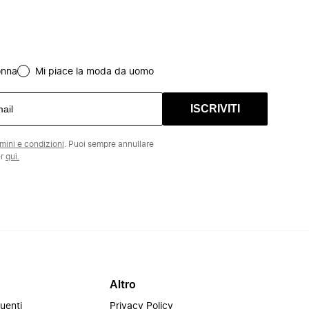
onna
Mi piace la moda da uomo
ISCRIVITI
rmini e condizioni
. Puoi sempre annullare
er
qui.
Altro
uenti
Privacy Policy