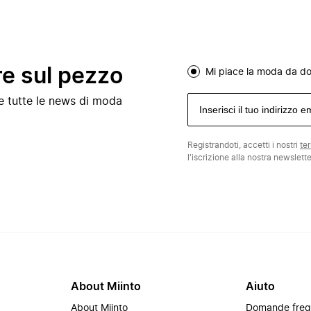
re sul pezzo
Mi piace la moda da d
e e tutte le news di moda
Registrandoti, accetti i nostri
te
l'iscrizione alla nostra newslett
About Miinto
Aiuto
About Miinto
Domande freq