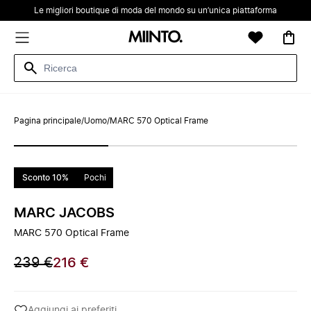
Le migliori boutique di moda del mondo su un’unica piattaforma
Pagina principale
/
Uomo
/
MARC 570 Optical Frame
Sconto 10%
Pochi
MARC JACOBS
MARC 570 Optical Frame
239 €
216 €
Aggiungi ai preferiti