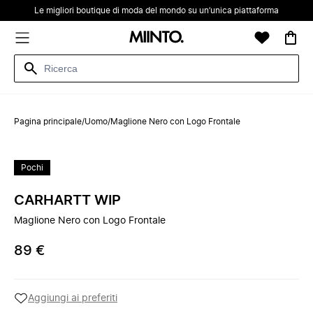
Le migliori boutique di moda del mondo su un’unica piattaforma
Pagina principale
/
Uomo
/
Maglione Nero con Logo Frontale
Pochi
CARHARTT WIP
Maglione Nero con Logo Frontale
89 €
Aggiungi ai preferiti