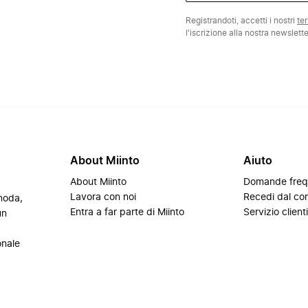
Registrandoti, accetti i nostri
te
l'iscrizione alla nostra newslett
About Miinto
Aiuto
About Miinto
Domande freq
Lavora con noi
Recedi dal con
 moda,
Entra a far parte di Miinto
Servizio client
un
onale