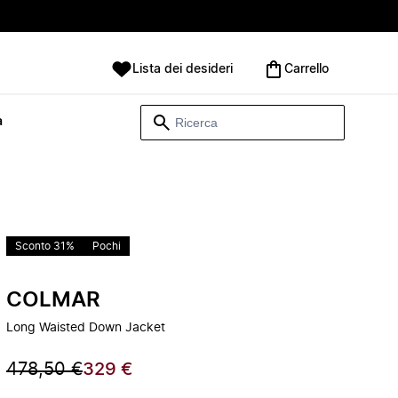
Lista dei desideri
Carrello
à
Sconto 31%
Pochi
COLMAR
Long Waisted Down Jacket
478,50 €
329 €