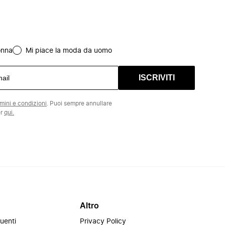
onna
Mi piace la moda da uomo
ISCRIVITI
rmini e condizioni
. Puoi sempre annullare
er
qui.
Altro
uenti
Privacy Policy