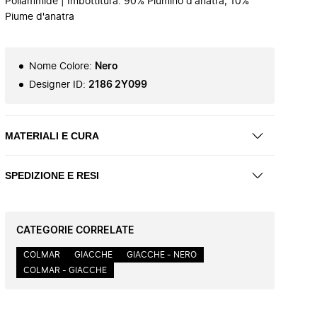
Poliammide | Imbottitura: 90% Piumino d'anatra, 10%
Piume d'anatra
Nome Colore
:
Nero
Designer ID
:
2186 2Y099
MATERIALI E CURA
SPEDIZIONE E RESI
CATEGORIE CORRELATE
COLMAR
GIACCHE
GIACCHE - NERO
COLMAR - GIACCHE