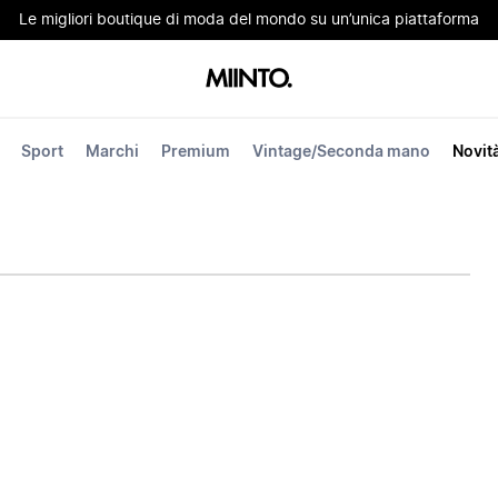
Le migliori boutique di moda del mondo su un’unica piattaforma
Sport
Marchi
Premium
Vintage/Seconda mano
Novit