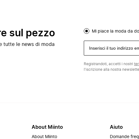
re sul pezzo
Mi piace la moda da d
e e tutte le news di moda
Registrandoti, accetti i nostri
te
l'iscrizione alla nostra newslett
About Miinto
Aiuto
About Miinto
Domande freq