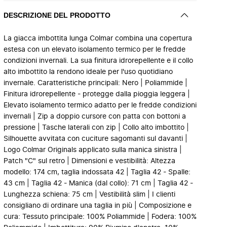
DESCRIZIONE DEL PRODOTTO
La giacca imbottita lunga Colmar combina una copertura
estesa con un elevato isolamento termico per le fredde
condizioni invernali. La sua finitura idrorepellente e il collo
alto imbottito la rendono ideale per l'uso quotidiano
invernale. Caratteristiche principali: Nero | Poliammide |
Finitura idrorepellente - protegge dalla pioggia leggera |
Elevato isolamento termico adatto per le fredde condizioni
invernali | Zip a doppio cursore con patta con bottoni a
pressione | Tasche laterali con zip | Collo alto imbottito |
Silhouette avvitata con cuciture sagomanti sul davanti |
Logo Colmar Originals applicato sulla manica sinistra |
Patch "C" sul retro | Dimensioni e vestibilità: Altezza
modello: 174 cm, taglia indossata 42 | Taglia 42 - Spalle:
43 cm | Taglia 42 - Manica (dal collo): 71 cm | Taglia 42 -
Lunghezza schiena: 75 cm | Vestibilità slim | I clienti
consigliano di ordinare una taglia in più | Composizione e
cura: Tessuto principale: 100% Poliammide | Fodera: 100%