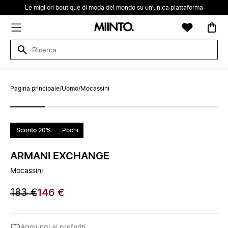
Le migliori boutique di moda del mondo su un’unica piattaforma
Pagina principale
/
Uomo
/
Mocassini
Sconto 20%
Pochi
ARMANI EXCHANGE
Mocassini
183 €
146 €
Aggiungi ai preferiti