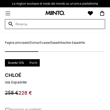
Le migliori boutique di moda del mondo su un’unica piattaforma
Pagina principale
/
Donna
/
Scarpe
/
Espadrillas
/
Isla Espadrille
Sconto 12%
Pochi
CHLOÉ
Isla Espadrille
258 €
228 €
Aggiungi ai preferiti