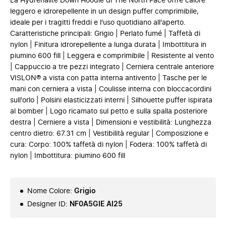
La Hydrenalite Down Hoodie di The North Face offre calore
leggero e idrorepellente in un design puffer comprimibile,
ideale per i tragitti freddi e l'uso quotidiano all'aperto.
Caratteristiche principali: Grigio | Perlato fumé | Taffetà di
nylon | Finitura idrorepellente a lunga durata | Imbottitura in
piumino 600 fill | Leggera e comprimibile | Resistente al vento
| Cappuccio a tre pezzi integrato | Cerniera centrale anteriore
VISLON® a vista con patta interna antivento | Tasche per le
mani con cerniera a vista | Coulisse interna con bloccacordini
sull'orlo | Polsini elasticizzati interni | Silhouette puffer ispirata
al bomber | Logo ricamato sul petto e sulla spalla posteriore
destra | Cerniere a vista | Dimensioni e vestibilità: Lunghezza
centro dietro: 67.31 cm | Vestibilità regular | Composizione e
cura: Corpo: 100% taffetà di nylon | Fodera: 100% taffetà di
nylon | Imbottitura: piumino 600 fill
Nome Colore
:
Grigio
Designer ID
:
NF0A5GIE AI25