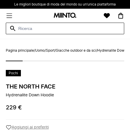
Le migliori boutique di moda del mondo su un’unica piattaforma
Pagina principale
/
Uomo
/
Sport
/
Giacche outdoor e da sci
/
Hydrenalite Down H
Pochi
THE NORTH FACE
Hydrenalite Down Hoodie
229 €
Aggiungi ai preferiti