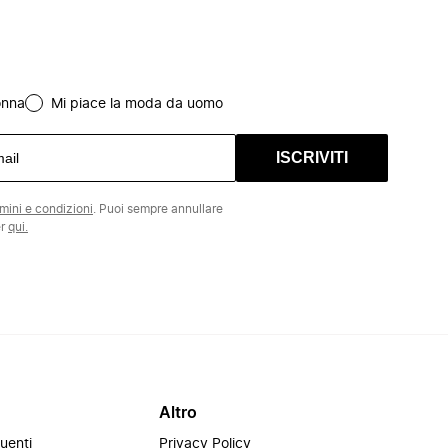
onna
Mi piace la moda da uomo
ISCRIVITI
rmini e condizioni
. Puoi sempre annullare
er
qui.
Altro
uenti
Privacy Policy