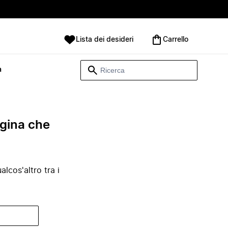
Lista dei desideri
Carrello
à
agina che
lcos'altro tra i