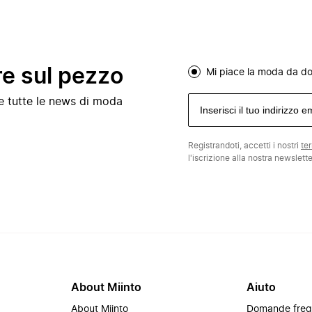
re sul pezzo
Mi piace la moda da d
e e tutte le news di moda
Registrandoti, accetti i nostri
te
l'iscrizione alla nostra newslett
About Miinto
Aiuto
About Miinto
Domande freq