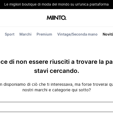
Le migliori boutique di moda del mondo su un’unica piattaforma
Sport
Marchi
Premium
Vintage/Seconda mano
Novit
ace di non essere riusciti a trovare la p
stavi cercando.
disponiamo di ciò che ti interessava, ma forse troverai qua
nostri marchi e categorie qui sotto?