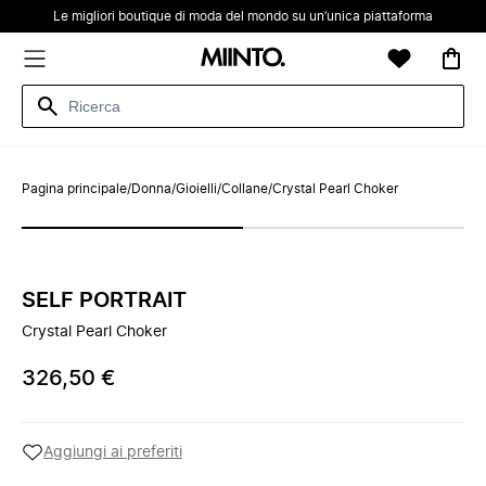
Le migliori boutique di moda del mondo su un’unica piattaforma
Pagina principale
/
Donna
/
Gioielli
/
Collane
/
Crystal Pearl Choker
SELF PORTRAIT
Crystal Pearl Choker
326,50 €
Aggiungi ai preferiti