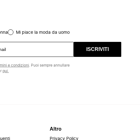
onna
Mi piace la moda da uomo
ISCRIVITI
rmini e condizioni
. Puoi sempre annullare
er
qui.
Altro
uenti
Privacy Policy