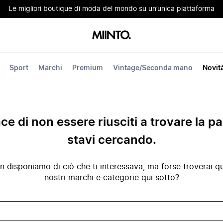
Le migliori boutique di moda del mondo su un’unica piattaforma
Sport
Marchi
Premium
Vintage/Seconda mano
Novit
ace di non essere riusciti a trovare la p
stavi cercando.
disponiamo di ciò che ti interessava, ma forse troverai qua
nostri marchi e categorie qui sotto?