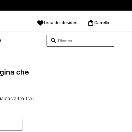
Lista dei desideri
Carrello
à
agina che
lcos'altro tra i