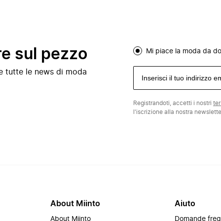
re sul pezzo
Mi piace la moda da d
e e tutte le news di moda
Registrandoti, accetti i nostri
te
l'iscrizione alla nostra newslett
About Miinto
Aiuto
About Miinto
Domande freq