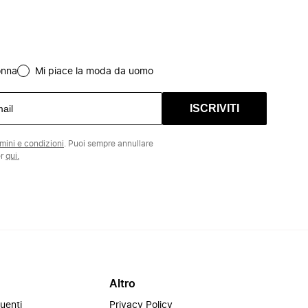
onna
Mi piace la moda da uomo
ISCRIVITI
rmini e condizioni
. Puoi sempre annullare
er
qui.
Altro
uenti
Privacy Policy