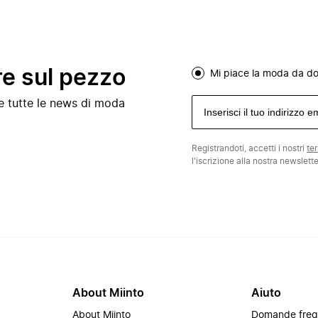
re sul pezzo
Mi piace la moda da d
e e tutte le news di moda
Registrandoti, accetti i nostri
te
l'iscrizione alla nostra newslett
About Miinto
Aiuto
About Miinto
Domande freq