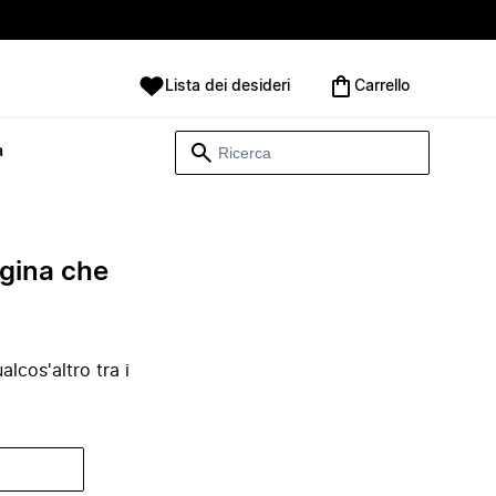
Lista dei desideri
Carrello
à
agina che
lcos'altro tra i