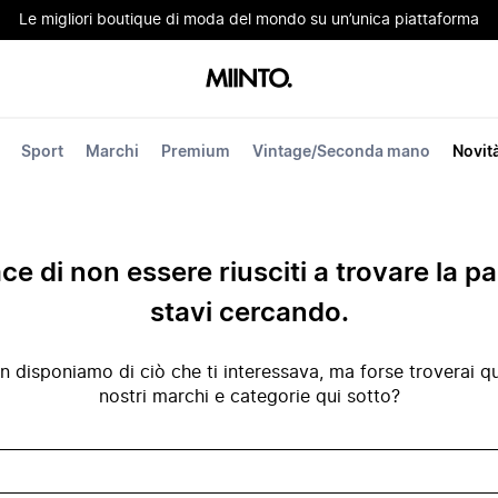
Le migliori boutique di moda del mondo su un’unica piattaforma
Sport
Marchi
Premium
Vintage/Seconda mano
Novit
ace di non essere riusciti a trovare la p
stavi cercando.
disponiamo di ciò che ti interessava, ma forse troverai qua
nostri marchi e categorie qui sotto?