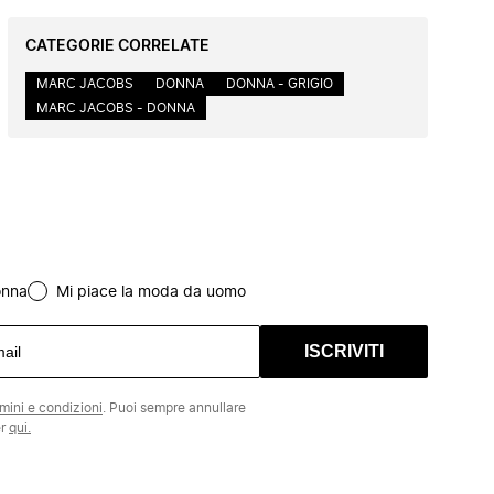
CATEGORIE CORRELATE
MARC JACOBS
DONNA
DONNA - GRIGIO
MARC JACOBS - DONNA
onna
Mi piace la moda da uomo
ISCRIVITI
rmini e condizioni
. Puoi sempre annullare
er
qui.