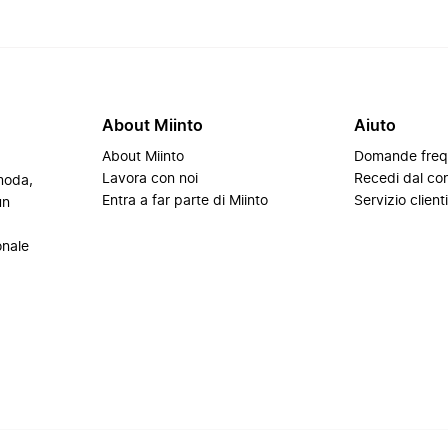
About Miinto
Aiuto
About Miinto
Domande freq
Lavora con noi
Recedi dal con
 moda,
Entra a far parte di Miinto
Servizio client
un
onale