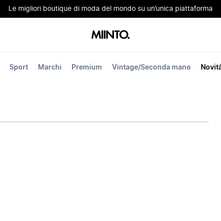
Le migliori boutique di moda del mondo su un’unica piattaforma
Sport
Marchi
Premium
Vintage/Seconda mano
Novit