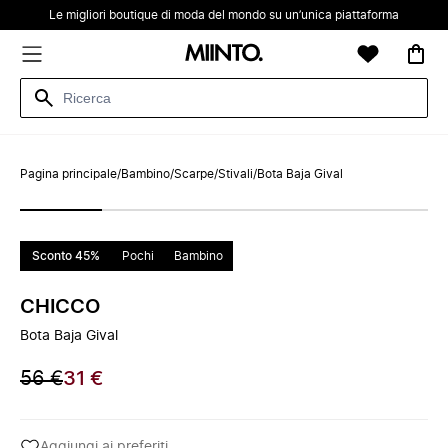
Le migliori boutique di moda del mondo su un’unica piattaforma
Pagina principale
/
Bambino
/
Scarpe
/
Stivali
/
Bota Baja Gival
Sconto 45%
Pochi
Bambino
CHICCO
Bota Baja Gival
56 €
31 €
Aggiungi ai preferiti