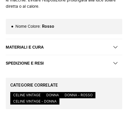
le macchie. Evitare l'esposizione prolungata alla luce solare
diretta o al calore.
Nome Colore
:
Rosso
MATERIALI E CURA
SPEDIZIONE E RESI
CATEGORIE CORRELATE
CELINE VINTAGE
DONNA
DONNA - ROSSO
CELINE VINTAGE - DONNA