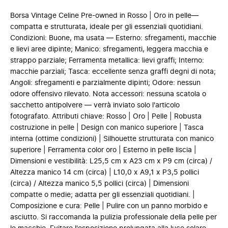
Borsa Vintage Celine Pre-owned in Rosso | Oro in pelle—
compatta e strutturata, ideale per gli essenziali quotidiani.
Condizioni: Buone, ma usata — Esterno: sfregamenti, macchie
e lievi aree dipinte; Manico: sfregamenti, leggera macchia e
strappo parziale; Ferramenta metallica: lievi graffi; Interno:
macchie parziali; Tasca: eccellente senza graffi degni di nota;
Angoli: sfregamenti e parzialmente dipinti; Odore: nessun
odore offensivo rilevato. Nota accessori: nessuna scatola o
sacchetto antipolvere — verrà inviato solo l'articolo
fotografato. Attributi chiave: Rosso | Oro | Pelle | Robusta
costruzione in pelle | Design con manico superiore | Tasca
interna (ottime condizioni) | Silhouette strutturata con manico
superiore | Ferramenta color oro | Esterno in pelle liscia |
Dimensioni e vestibilità: L25,5 cm x A23 cm x P9 cm (circa) /
Altezza manico 14 cm (circa) | L10,0 x A9,1 x P3,5 pollici
(circa) / Altezza manico 5,5 pollici (circa) | Dimensioni
compatte o medie; adatta per gli essenziali quotidiani. |
Composizione e cura: Pelle | Pulire con un panno morbido e
asciutto. Si raccomanda la pulizia professionale della pelle per