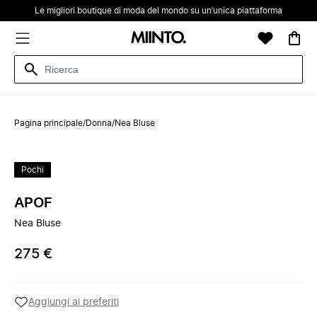
Le migliori boutique di moda del mondo su un’unica piattaforma
Pagina principale
/
Donna
/
Nea Bluse
Pochi
APOF
Nea Bluse
275 €
Aggiungi ai preferiti