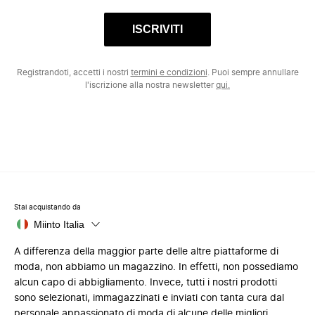
ISCRIVITI
Registrandoti, accetti i nostri
termini e condizioni
. Puoi sempre annullare
l'iscrizione alla nostra newsletter
qui.
Stai acquistando da
Miinto Italia
A differenza della maggior parte delle altre piattaforme di
moda, non abbiamo un magazzino. In effetti, non possediamo
alcun capo di abbigliamento. Invece, tutti i nostri prodotti
sono selezionati, immagazzinati e inviati con tanta cura dal
personale appassionato di moda di alcune delle migliori