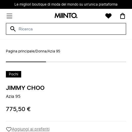
Le migliori boutique di moda del mondo su un’unica piattaforma
Pagina principale
/
Donna
/
Azia 95
Pochi
JIMMY CHOO
Azia 95
775,50 €
Aggiungi ai preferiti