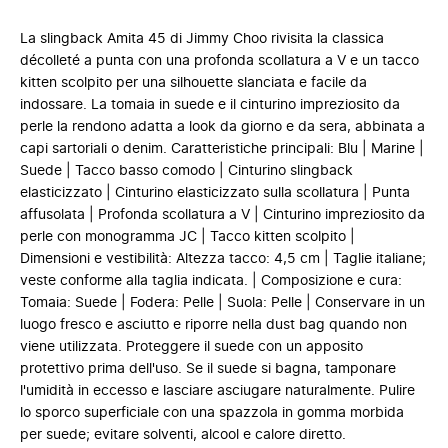
La slingback Amita 45 di Jimmy Choo rivisita la classica
décolleté a punta con una profonda scollatura a V e un tacco
kitten scolpito per una silhouette slanciata e facile da
indossare. La tomaia in suede e il cinturino impreziosito da
perle la rendono adatta a look da giorno e da sera, abbinata a
capi sartoriali o denim. Caratteristiche principali: Blu | Marine |
Suede | Tacco basso comodo | Cinturino slingback
elasticizzato | Cinturino elasticizzato sulla scollatura | Punta
affusolata | Profonda scollatura a V | Cinturino impreziosito da
perle con monogramma JC | Tacco kitten scolpito |
Dimensioni e vestibilità: Altezza tacco: 4,5 cm | Taglie italiane;
veste conforme alla taglia indicata. | Composizione e cura:
Tomaia: Suede | Fodera: Pelle | Suola: Pelle | Conservare in un
luogo fresco e asciutto e riporre nella dust bag quando non
viene utilizzata. Proteggere il suede con un apposito
protettivo prima dell'uso. Se il suede si bagna, tamponare
l'umidità in eccesso e lasciare asciugare naturalmente. Pulire
lo sporco superficiale con una spazzola in gomma morbida
per suede; evitare solventi, alcool e calore diretto.