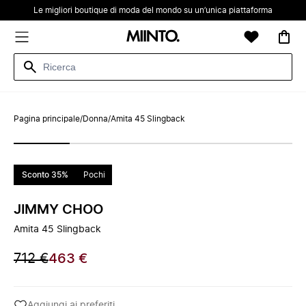
Le migliori boutique di moda del mondo su un’unica piattaforma
Pagina principale
/
Donna
/
Amita 45 Slingback
Sconto 35%
Pochi
JIMMY CHOO
Amita 45 Slingback
712 €
463 €
Aggiungi ai preferiti