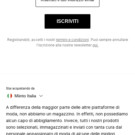
ISCRIVITI
Registrandoti, accetti i nostri
termini e condizioni
. Puoi sempre annullare
l'iscrizione alla nostra newsletter
qui.
Stai acquistando da
Miinto Italia
A differenza della maggior parte delle altre piattaforme di
moda, non abbiamo un magazzino. In effetti, non possediamo
alcun capo di abbigliamento. Invece, tutti i nostri prodotti
sono selezionati, immagazzinati e inviati con tanta cura dal
personale appassionato di moda di alcune delle migliori