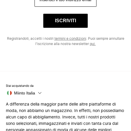
ISCRIVITI
Registrandoti, accetti i nostri
termini e condizioni
. Puoi sempre annullare
l'iscrizione alla nostra newsletter
qui.
Stai acquistando da
Miinto Italia
A differenza della maggior parte delle altre piattaforme di
moda, non abbiamo un magazzino. In effetti, non possediamo
alcun capo di abbigliamento. Invece, tutti i nostri prodotti
sono selezionati, immagazzinati e inviati con tanta cura dal
personale appassionato di moda di alcune delle migliori