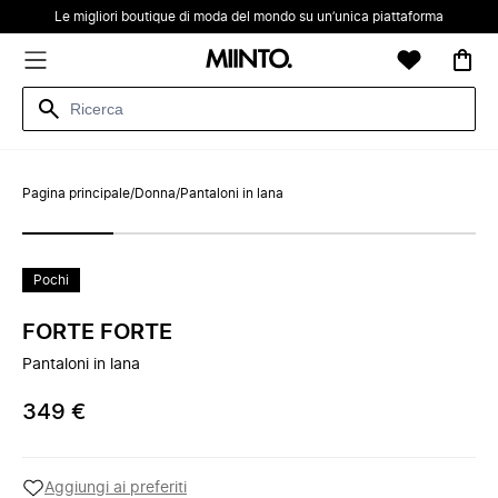
Le migliori boutique di moda del mondo su un’unica piattaforma
Pagina principale
/
Donna
/
Pantaloni in lana
Pochi
FORTE FORTE
Pantaloni in lana
349 €
Aggiungi ai preferiti