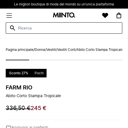
Le migliori boutique di moda del mondo su un’unica piattaforma
Pagina principale
/
Donna
/
Vestiti
/
Vestiti Corti
/
Abito Corto Stampa Tropicale
Sconto 27%
Pochi
FARM RIO
Abito Corto Stampa Tropicale
336,50 €
245 €
Aggiungi ai preferiti