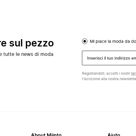
re sul pezzo
Mi piace la moda da d
e e tutte le news di moda
Registrandoti, accetti i nostri
te
l'iscrizione alla nostra newslett
About Miinto
Aiuto