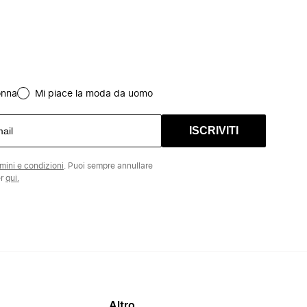
onna
Mi piace la moda da uomo
ISCRIVITI
rmini e condizioni
. Puoi sempre annullare
er
qui.
Altro