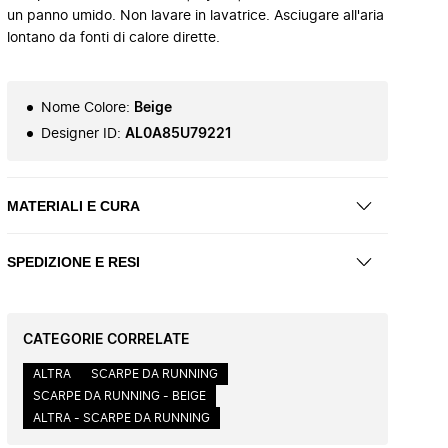
un panno umido. Non lavare in lavatrice. Asciugare all'aria
lontano da fonti di calore dirette.
Nome Colore
:
Beige
Designer ID
:
AL0A85U79221
MATERIALI E CURA
SPEDIZIONE E RESI
CATEGORIE CORRELATE
ALTRA
SCARPE DA RUNNING
SCARPE DA RUNNING - BEIGE
ALTRA - SCARPE DA RUNNING