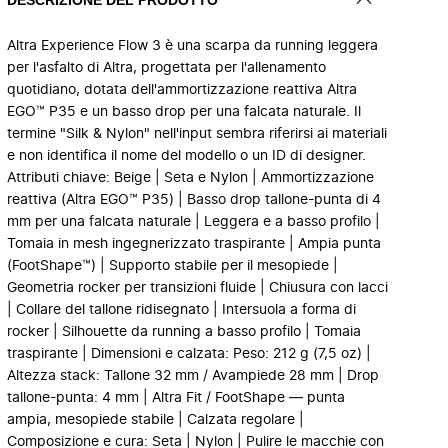
Altra Experience Flow 3 è una scarpa da running leggera
per l'asfalto di Altra, progettata per l'allenamento
quotidiano, dotata dell'ammortizzazione reattiva Altra
EGO™ P35 e un basso drop per una falcata naturale. Il
termine "Silk & Nylon" nell'input sembra riferirsi ai materiali
e non identifica il nome del modello o un ID di designer.
Attributi chiave: Beige | Seta e Nylon | Ammortizzazione
reattiva (Altra EGO™ P35) | Basso drop tallone-punta di 4
mm per una falcata naturale | Leggera e a basso profilo |
Tomaia in mesh ingegnerizzato traspirante | Ampia punta
(FootShape™) | Supporto stabile per il mesopiede |
Geometria rocker per transizioni fluide | Chiusura con lacci
| Collare del tallone ridisegnato | Intersuola a forma di
rocker | Silhouette da running a basso profilo | Tomaia
traspirante | Dimensioni e calzata: Peso: 212 g (7,5 oz) |
Altezza stack: Tallone 32 mm / Avampiede 28 mm | Drop
tallone-punta: 4 mm | Altra Fit / FootShape — punta
ampia, mesopiede stabile | Calzata regolare |
Composizione e cura: Seta | Nylon | Pulire le macchie con