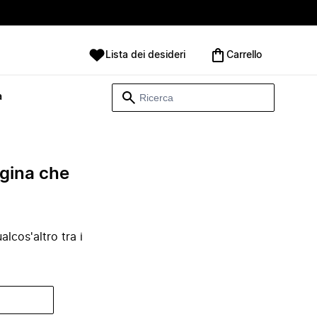
Lista dei desideri
Carrello
à
agina che
lcos'altro tra i