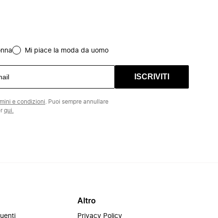
onna
Mi piace la moda da uomo
ISCRIVITI
rmini e condizioni
. Puoi sempre annullare
er
qui.
Altro
uenti
Privacy Policy