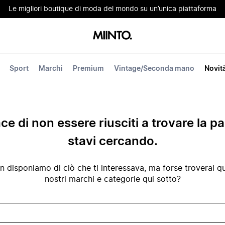
Le migliori boutique di moda del mondo su un’unica piattaforma
Sport
Marchi
Premium
Vintage/Seconda mano
Novit
ace di non essere riusciti a trovare la p
stavi cercando.
disponiamo di ciò che ti interessava, ma forse troverai qua
nostri marchi e categorie qui sotto?