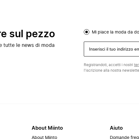
re sul pezzo
Mi piace la moda da d
e e tutte le news di moda
Registrandoti, accetti i nostri
te
l'iscrizione alla nostra newslett
About Miinto
Aiuto
About Miinto
Domande freq