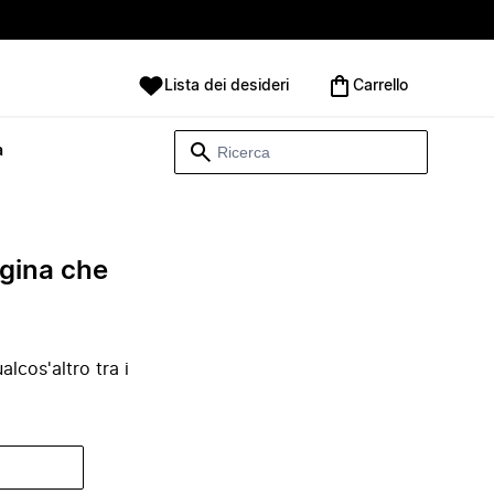
Lista dei desideri
Carrello
à
agina che
lcos'altro tra i