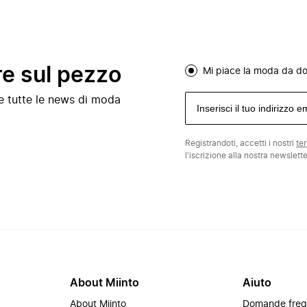
re sul pezzo
Mi piace la moda da d
e e tutte le news di moda
Registrandoti, accetti i nostri
te
l'iscrizione alla nostra newslett
About Miinto
Aiuto
About Miinto
Domande freq