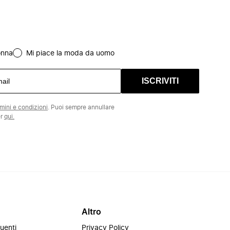
onna
Mi piace la moda da uomo
ISCRIVITI
rmini e condizioni
. Puoi sempre annullare
er
qui.
Altro
uenti
Privacy Policy