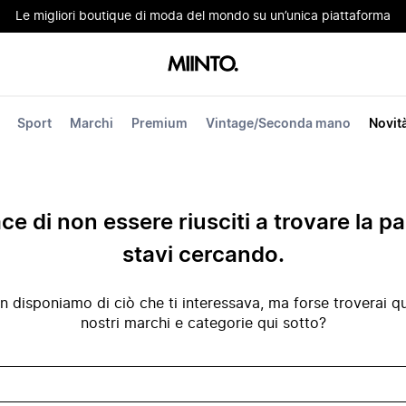
Le migliori boutique di moda del mondo su un’unica piattaforma
Sport
Marchi
Premium
Vintage/Seconda mano
Novit
ace di non essere riusciti a trovare la p
stavi cercando.
disponiamo di ciò che ti interessava, ma forse troverai qua
nostri marchi e categorie qui sotto?