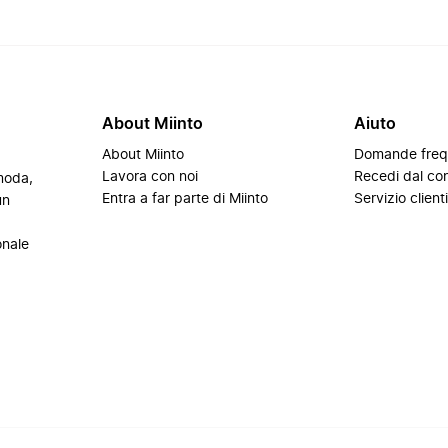
About Miinto
Aiuto
About Miinto
Domande freq
Lavora con noi
Recedi dal con
 moda,
Entra a far parte di Miinto
Servizio client
un
onale