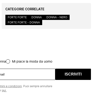
CATEGORIE CORRELATE
FORTE FORTE
DONNA
DONNA - NERO
FORTE FORTE - DONNA
onna
Mi piace la moda da uomo
ISCRIVITI
rmini e condizioni
. Puoi sempre annullare
er
qui.