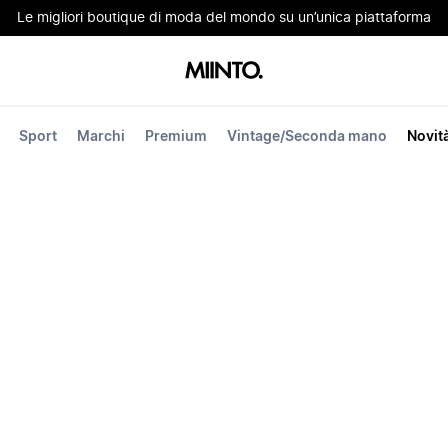
Le migliori boutique di moda del mondo su un’unica piattaforma
Sport
Marchi
Premium
Vintage/Seconda mano
Novit