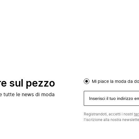
re sul pezzo
Mi piace la moda da d
e e tutte le news di moda
Registrandoti, accetti i nostri
te
l'iscrizione alla nostra newslett