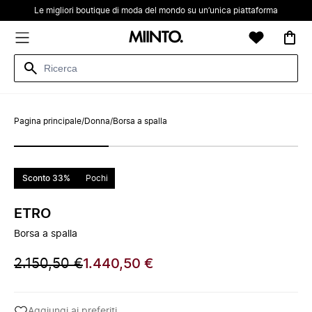
Le migliori boutique di moda del mondo su un’unica piattaforma
Pagina principale
/
Donna
/
Borsa a spalla
Sconto 33%
Pochi
ETRO
Borsa a spalla
2.150,50 €
1.440,50 €
Aggiungi ai preferiti