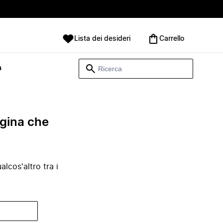
Lista dei desideri
Carrello
à
agina che
lcos'altro tra i