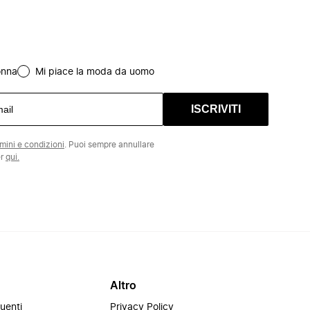
onna
Mi piace la moda da uomo
ISCRIVITI
rmini e condizioni
. Puoi sempre annullare
er
qui.
Altro
uenti
Privacy Policy