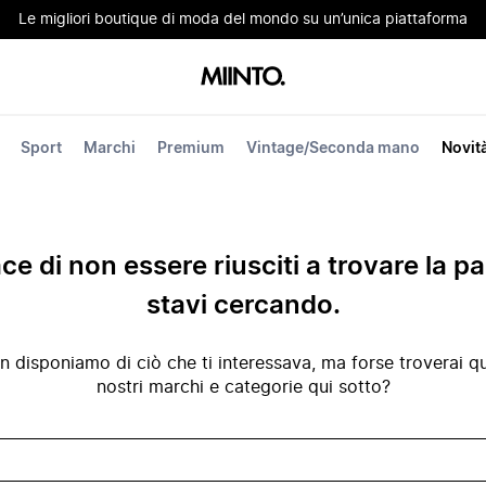
Le migliori boutique di moda del mondo su un’unica piattaforma
Sport
Marchi
Premium
Vintage/Seconda mano
Novit
ace di non essere riusciti a trovare la p
stavi cercando.
disponiamo di ciò che ti interessava, ma forse troverai qua
nostri marchi e categorie qui sotto?