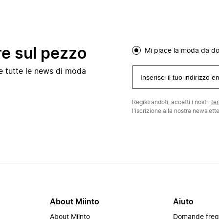
re sul pezzo
Mi piace la moda da d
e e tutte le news di moda
Registrandoti, accetti i nostri
te
l'iscrizione alla nostra newslett
About Miinto
Aiuto
About Miinto
Domande freq